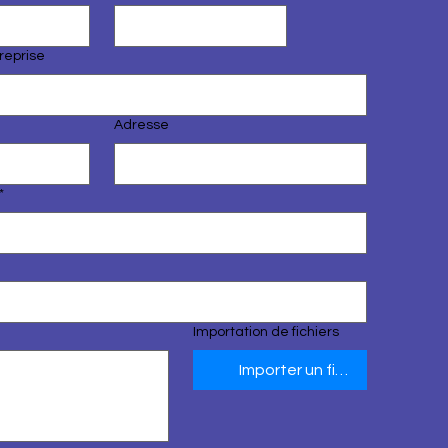
reprise
Adresse
*
Importation de fichiers
Importer un fichier