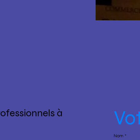
Vot
rofessionnels à 
Nom
*