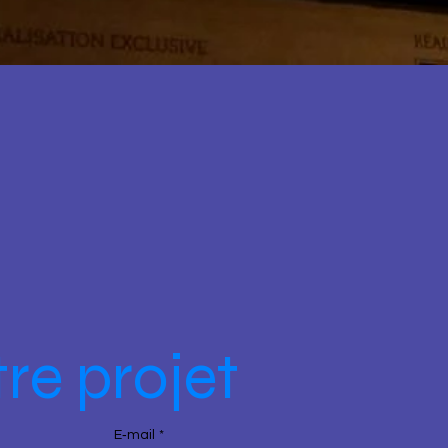
re projet
E‑mail
*