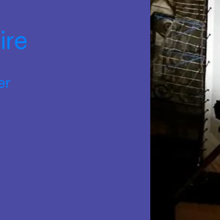
ire
er