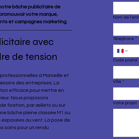
otre bâche publicitaire de 
 promouvoir votre marque, 
Nom de l'ent
ents et campagnes marketing.
citaire avec 
Téléphone
*
dre de tension
Code postal
rofessionnelles à Marseille et 
Ville
*
soins des entreprises. La 
ion efficace pour mettre en 
rieur. Nous proposons 
Votre projet
e fixation, par œillets ou sur 
 une bâche pleine classée M1 ou 
exposées au vent. La pose de 
os soins pour un rendu 