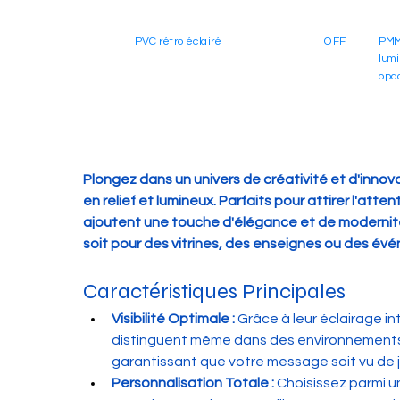
PVC rétro éclairé
OFF
PMM
PVC rétro éclairé
ON
PMM
lumi
lumi
opa
opa
Plongez dans un univers de créativité et d'innov
en relief et lumineux. Parfaits pour attirer l'atten
ajoutent une touche d'élégance et de modernit
soit pour des vitrines, des enseignes ou des év
Caractéristiques Principales
Visibilité Optimale :
 Grâce à leur éclairage in
distinguent même dans des environnements 
garantissant que votre message soit vu de 
Personnalisation Totale :
 Choisissez parmi 