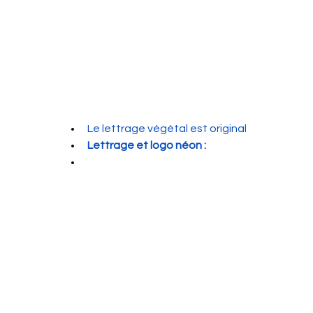
Le lettrage végétal est original
Lettrage 
et logo 
néon :