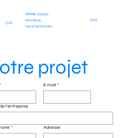
PMMA chants
PMMA chants
lumineux,
OFF
lumineux,
ON
OFF
ON
face lumineuse
face lumineuse
otre projet
*
E‑mail
*
e l'entreprise
phone
*
Adresse