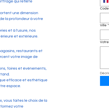
ettrage qui reflète 
Code 
portent une dimension 
 de la profondeur à votre 
Ville
*
ies et à l'usure, nos 
térieure et extérieure.
Votre
 magasins, restaurants et 
forcent votre image de 
lons, foires et événements, 
Décriv
stand.
ique efficace et esthétique 
otre espace.
, vous faites le choix de la 
nsformez votre 