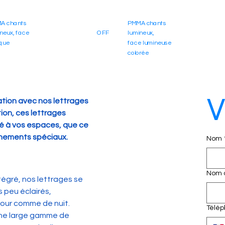
A chants
PMMA chants
PMMA chants
A chants
neux, face
OFF
lumineux,
lumineux,
ON
neux, face
que
face lumineuse
face lumineuse
que
colorée
colorée
V
ation avec nos lettrages 
tion, ces lettrages 
é à vos espaces, que ce 
énements spéciaux.
Nom
Nom d
tégré, nos lettrages se 
peu éclairés, 
jour comme de nuit.
Télé
une large gamme de 