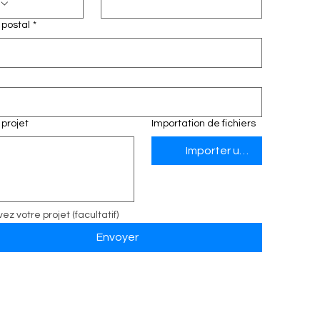
postal
*
 projet
Importation de fichiers
Importer un fichier
ez votre projet (facultatif)
Envoyer