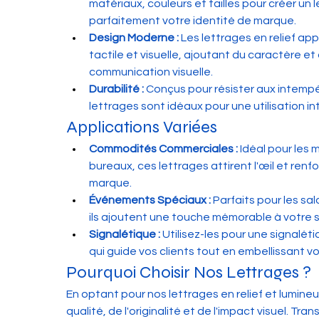
matériaux, couleurs et tailles pour créer un l
parfaitement votre identité de marque.
Design Moderne :
 Les lettrages en relief ap
tactile et visuelle, ajoutant du caractère et
communication visuelle.
Durabilité :
 Conçus pour résister aux intempér
lettrages sont idéaux pour une utilisation in
Applications Variées
Commodités Commerciales :
 Idéal pour les
bureaux, ces lettrages attirent l'œil et ren
marque.
Événements Spéciaux :
 Parfaits pour les sa
ils ajoutent une touche mémorable à votre 
Signalétique :
 Utilisez-les pour une signalét
qui guide vos clients tout en embellissant v
Pourquoi Choisir Nos Lettrages ?
En optant pour nos lettrages en relief et lumineux
qualité, de l'originalité et de l'impact visuel. Tra