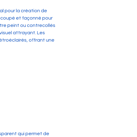
l pour la création de 
 découpé et façonné pour 
être peint ou contrecollés 
visuel attrayant. Les 
troéclairés, offrant une 
sparent qui permet de 