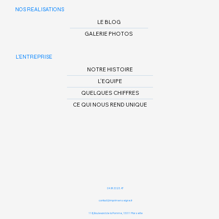
NOS REALISATIONS
LE BLOG
GALERIE PHOTOS
L'ENTREPRISE
NOTRE HISTOIRE
L'EQUIPE
QUELQUES CHIFFRES
CE QUI NOUS REND UNIQUE
04.91.33.23.47
contact@imprimenseigne.fr
116, Boulevard de la Pomme,
13011 Marseille