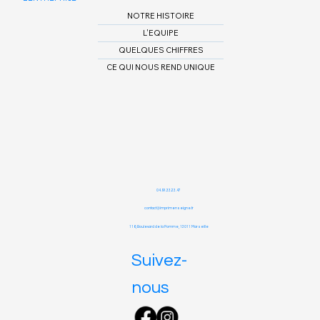
NOTRE HISTOIRE
L'EQUIPE
QUELQUES CHIFFRES
CE QUI NOUS REND UNIQUE
04.91.33.23.47
contact@imprimenseigne.fr
116, Boulevard de la Pomme,
13011 Marseille
Suivez-
nous