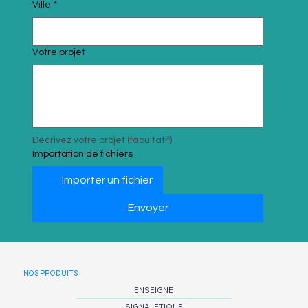
Ville
*
Votre projet
Décrivez votre projet (facultatif)
Importation de fichiers
Importer un fichier
Envoyer
NOS PRODUITS
ENSEIGNE
SIGNALETIQUE