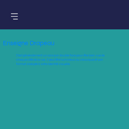
Enseigne Drapeau
C'est généralement un caisson double face pour être bien vue de
chaque côté de la rue. Il peut être lumineux ou classique, et son
format s'adapte à votre identité visuelle.