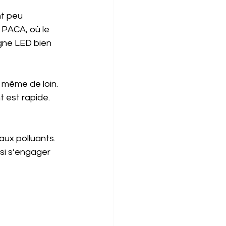
t peu 
 PACA, où le 
gne LED bien 
 même de loin. 
t est rapide. 
ux polluants. 
si s’engager 