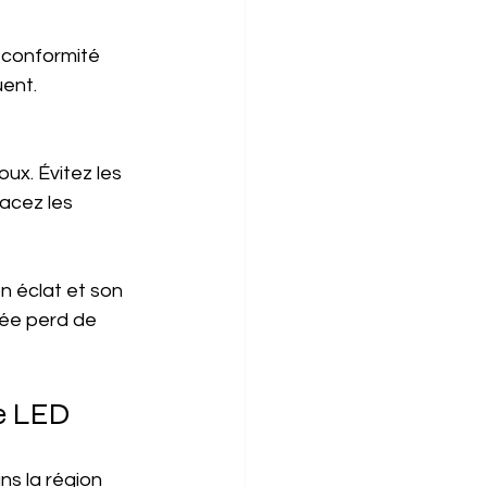
a conformité 
ent. 
ux. Évitez les 
acez les 
n éclat et son 
rée perd de 
ne LED
ns la région 