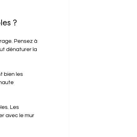
les ?
airage. Pensez à 
ut dénaturer la 
t bien les 
 haute 
les. Les 
er avec le mur 