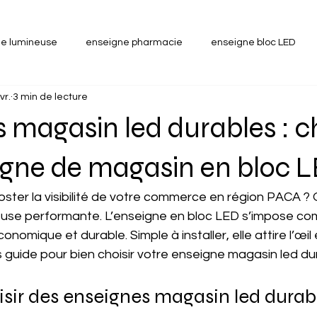
e lumineuse
enseigne pharmacie
enseigne bloc LED
vr.
3 min de lecture
Croix de pharmacie LED
Enseigne pharmacie sur mesure
 magasin led durables : ch
igne de magasin en bloc 
ster la visibilité de votre commerce en région PACA ? 
euse performante. L’enseigne en bloc LED s’impose c
nomique et durable. Simple à installer, elle attire l’œil 
 guide pour bien choisir votre enseigne magasin led du
sir des enseignes magasin led durab