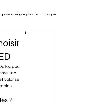
pose enseigne plan de campagne
enseigne drapeau
oisir
LED
Optez pour 
omme une 
et valorise 
rables.
les ?