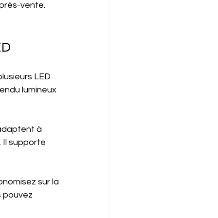
près-vente. 
ED
plusieurs LED 
 rendu lumineux 
adaptent à 
 Il supporte 
onomisez sur la 
s pouvez 