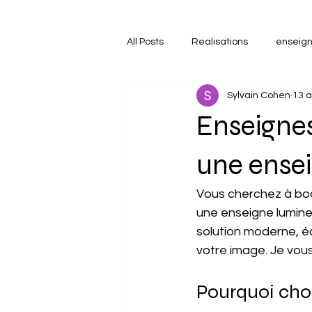
All Posts
Realisations
enseign
Sylvain Cohen
13 a
Fabrication et pose d'enseigne
Enseignes
une ense
Vous cherchez à boo
une enseigne lumin
solution moderne, éco
votre image. Je vous
Pourquoi choi